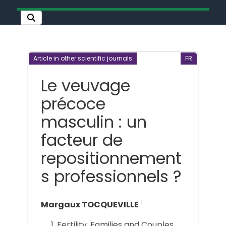
Article in other scientific journals
FR
Le veuvage
précoce
masculin : un
facteur de
repositionnement
s professionnels ?
1
Margaux TOCQUEVILLE
Fertility, Families and Couples