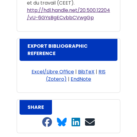
et du travail (CEET).
http://hdl.handle.net/20.500.12204
/vU-6GYsBgECvbbCVwgGp
EXPORT BIBLIOGRAPHIC
REFERENCE
Excel/Libre Office
|
BibTeX
|
RIS
(Zotero)
|
EndNote
SHARE
Share on Facebook
Share on Bluesky
Share on LinkedIn
Share on email