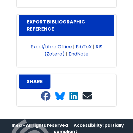
EXPORT BIBLIOGRAPHIC
REFERENCE
Excel/Libre Office
|
BibTeX
|
RIS
(Zotero)
|
EndNote
SHARE
Share on Facebook
Share on Bluesky
Share on LinkedIn
Share on email
Ined - All rights reserved
Accessibility: partially
compliant