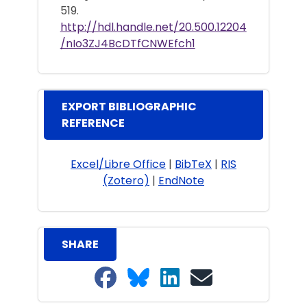
519.
http://hdl.handle.net/20.500.12204
/nIo3ZJ4BcDTfCNWEfch1
EXPORT BIBLIOGRAPHIC
REFERENCE
Excel/Libre Office
|
BibTeX
|
RIS
(Zotero)
|
EndNote
SHARE
Share on Facebook
Share on Bluesky
Share on LinkedIn
Share on email