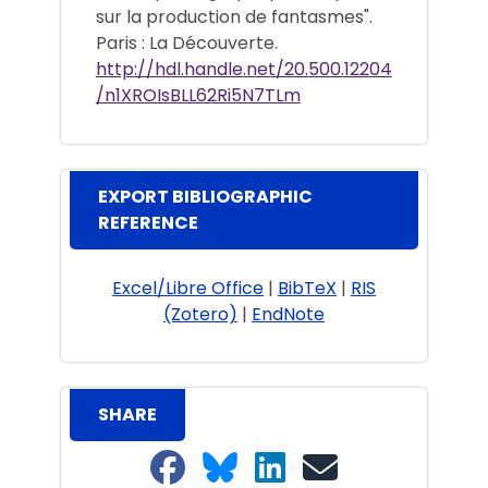
sur la production de fantasmes".
Paris : La Découverte.
http://hdl.handle.net/20.500.12204
/n1XROIsBLL62Ri5N7TLm
EXPORT BIBLIOGRAPHIC
REFERENCE
Excel/Libre Office
|
BibTeX
|
RIS
(Zotero)
|
EndNote
SHARE
Share on Facebook
Share on Bluesky
Share on LinkedIn
Share on email