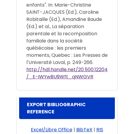
enfants". In: Marie-Christine
SAINT-JACQUES (Ed.), Caroline
Robitaille (Ed.), Amandine Baude
(Ed.) et al., La séparation
parentale et la recomposition
familiale dans la société
québécoise : les premiers
moments, Quebec : Les Presses de
l'Université Laval, p. 249-266.
http://hdl.handle.net/20.500.12204
/_E-IWYwBU9Wft_qNWGVR
EXPORT BIBLIOGRAPHIC
REFERENCE
Excel/Libre Office
|
BibTeX
|
RIS