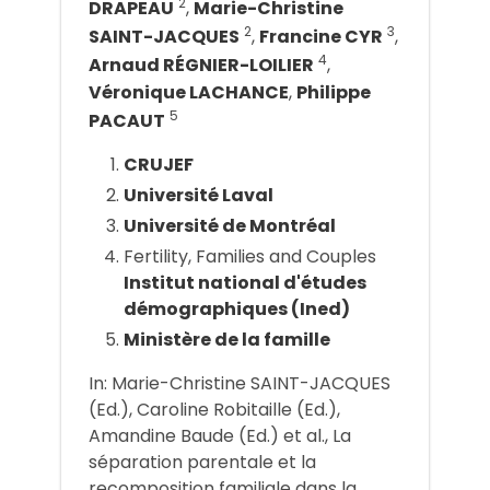
2
DRAPEAU
,
Marie-Christine
2
3
SAINT-JACQUES
,
Francine CYR
,
4
Arnaud RÉGNIER-LOILIER
,
Véronique LACHANCE
,
Philippe
5
PACAUT
CRUJEF
Université Laval
Université de Montréal
Fertility, Families and Couples
Institut national d'études
démographiques (Ined)
Ministère de la famille
In: Marie-Christine SAINT-JACQUES
(Ed.), Caroline Robitaille (Ed.),
Amandine Baude (Ed.) et al., La
séparation parentale et la
recomposition familiale dans la