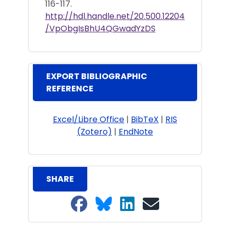
116-117.
http://hdl.handle.net/20.500.12204
/VpObgIsBhU4QGwadYzDS
EXPORT BIBLIOGRAPHIC
REFERENCE
Excel/Libre Office
|
BibTeX
|
RIS
(Zotero)
|
EndNote
SHARE
Share on Facebook
Share on Bluesky
Share on LinkedIn
Share on email