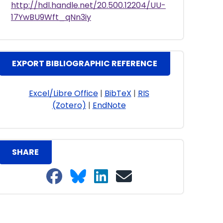
http://hdl.handle.net/20.500.12204/UU-
17YwBU9Wft_qNn3iy
EXPORT BIBLIOGRAPHIC REFERENCE
Excel/Libre Office
|
BibTeX
|
RIS
(Zotero)
|
EndNote
SHARE
Share on Facebook
Share on Bluesky
Share on LinkedIn
Share on email