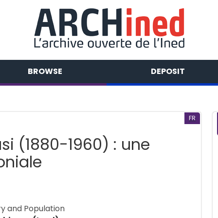
BROWSE
DEPOSIT
FR
i (1880-1960) : une
oniale
ory and Population