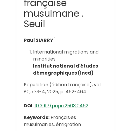
française
musulmane .
Seuil
1
Paul SIARRY
International migrations and
minorities
Institut national d'études
démographiques (Ined)
Population (édition française), vol.
80, n°3-4, 2025, p. 462-464.
DOI
:
10.3917/popu.2503.0462
Keywords:
Français·es
musulman·es, émigration