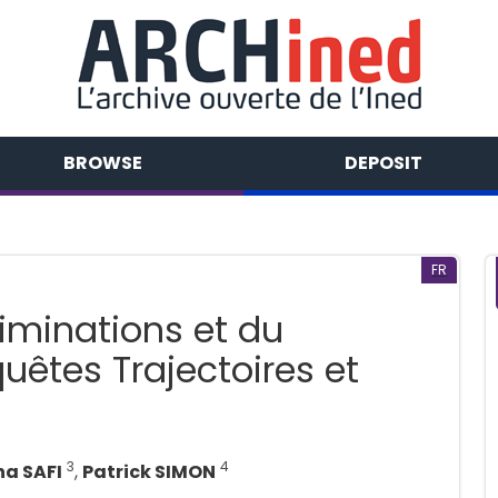
BROWSE
DEPOSIT
FR
riminations et du
uêtes Trajectoires et
3
4
na SAFI
,
Patrick SIMON