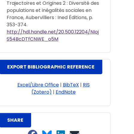
Trajectoires et Origines 2 : Diversité des
populations et inégalités sociales en
France, Aubervilliers : Ined Éditions, p.
353-374.
http://hdl.handle.net/20.500.12204/NIoj
S54BcDTfCNWE_o5M
EXPORT BIBLIOGRAPHIC REFERENCE
Excel/Libre Office
|
BibTeX
|
RIS
(Zotero)
|
EndNote
SHARE
Share on Facebook
Share on Bluesky
Share on LinkedIn
Share on email