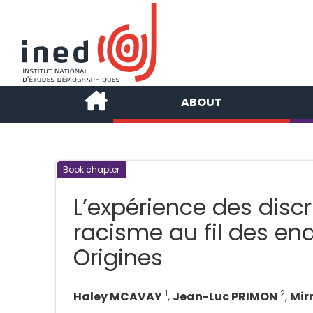
ABOUT
Book chapter
L’expérience des disc
racisme au fil des enq
Origines
1
2
Haley MCAVAY
,
Jean-Luc PRIMON
,
Mir