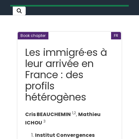
Book chapter
FR
Les immigré∙es à
leur arrivée en
France : des
profils
hétérogènes
1,2
Cris BEAUCHEMIN
,
Mathieu
3
ICHOU
Institut Convergences