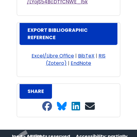
/LYojS54BcDTfCNWE_I5k
EXPORT BIBLIOGRAPHIC
REFERENCE
Excel/Libre Office
|
BibTeX
|
RIS
(Zotero)
|
EndNote
SHARE
Share on Facebook
Share on Bluesky
Share on LinkedIn
Share on email
Ined - All rights reserved
Accessibility: partially