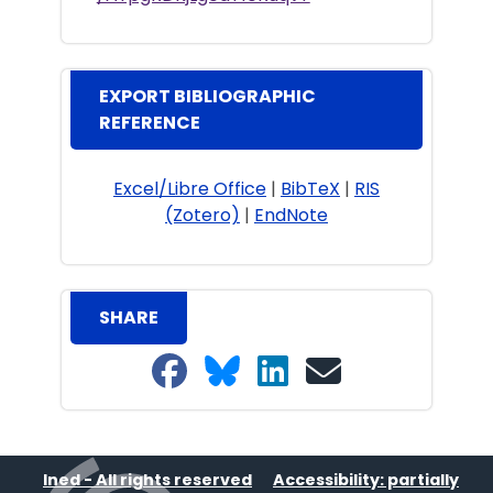
EXPORT BIBLIOGRAPHIC
REFERENCE
Excel/Libre Office
|
BibTeX
|
RIS
(Zotero)
|
EndNote
SHARE
Share on Facebook
Share on Bluesky
Share on LinkedIn
Share on email
Ined - All rights reserved
Accessibility: partially