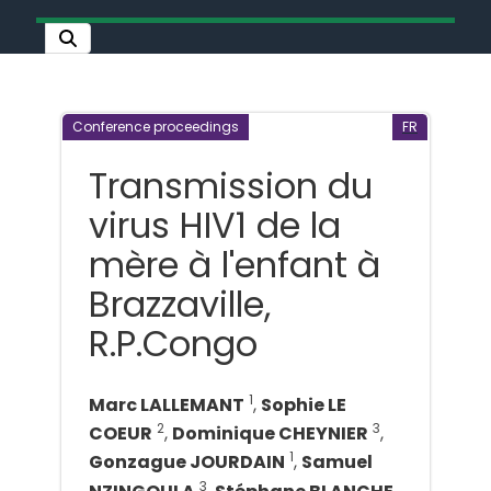
Conference proceedings
FR
Transmission du
virus HIV1 de la
mère à l'enfant à
Brazzaville,
R.P.Congo
1
Marc LALLEMANT
,
Sophie LE
2
3
COEUR
,
Dominique CHEYNIER
,
1
Gonzague JOURDAIN
,
Samuel
3