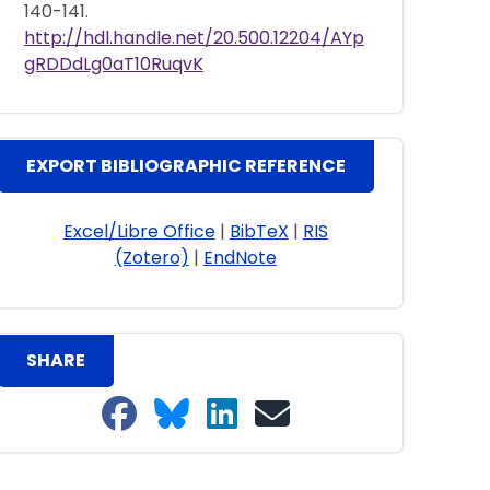
140-141.
http://hdl.handle.net/20.500.12204/AYp
gRDDdLg0aT10RuqvK
EXPORT BIBLIOGRAPHIC REFERENCE
Excel/Libre Office
|
BibTeX
|
RIS
(Zotero)
|
EndNote
SHARE
Share on Facebook
Share on Bluesky
Share on LinkedIn
Share on email