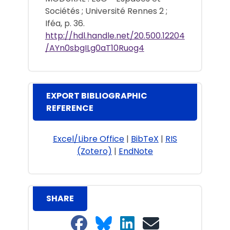
Sociétés ; Université Rennes 2 ;
Iféa, p. 36.
http://hdl.handle.net/20.500.12204
/AYn0sbgILg0aT10Ruog4
EXPORT BIBLIOGRAPHIC
REFERENCE
Excel/Libre Office
|
BibTeX
|
RIS
(Zotero)
|
EndNote
SHARE
Share on Facebook
Share on Bluesky
Share on LinkedIn
Share on email