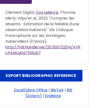
Clément Digoin,
Eva Lelièvre
, Thomas
Merly-Alpa et al., 2023, "Compter les
absents : Estimation de la fiabilité d'une
observation indirecte".
12e Colloque
Francophone sur les Sondages
,
Aubervilliers (France).
http://hdl.handle.net/20.500.12204/AYlF
cPAMLg0aT10Rult7
EXPORT BIBLIOGRAPHIC REFERENCE
Excel/Libre Office
|
BibTeX
|
RIS
(Zotero)
|
EndNote