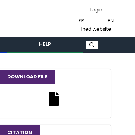
Login
FR
EN
Ined website
HELP
DOWNLOAD FILE
Download the full text file
CITATION