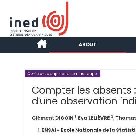
ABOUT
Conference paper and seminar paper
Compter les absents : 
d'une observation ind
1
2
Clément DIGOIN
,
Eva LELIÈVRE
,
Thomas
ENSAI - Ecole Nationale de la Statist