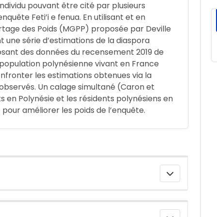
dividu pouvant être cité par plusieurs
quête Feti’i e fenua. En utilisant et en
rtage des Poids (MGPP) proposée par Deville
t une série d’estimations de la diaspora
posant des données du recensement 2019 de
 population polynésienne vivant en France
confronter les estimations obtenues via la
s observés. Un calage simultané (Caron et
s en Polynésie et les résidents polynésiens en
pour améliorer les poids de l’enquête.