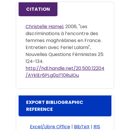
CITATION
Christelle Hamel
, 2006, "Les
discriminations à l’encontre des
femmes maghrébines en France.
Entretien avec Feriel Lalami",
Nouvelles Questions Féministes 25:
124-134.
http://hdl.handle.net/20.500.12204
/AYklEr6PLg0aT10RulOu
EXPORT BIBLIOGRAPHIC
REFERENCE
Excel/Libre Office
|
BibTeX
|
RIS