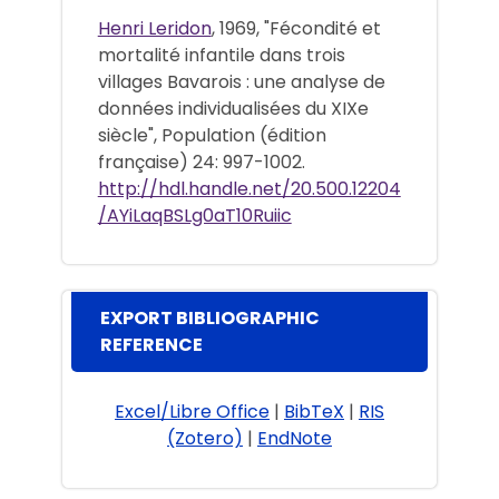
Henri Leridon
, 1969, "Fécondité et
mortalité infantile dans trois
villages Bavarois : une analyse de
données individualisées du XIXe
siècle", Population (édition
française) 24: 997-1002.
http://hdl.handle.net/20.500.12204
/AYiLaqBSLg0aT10Ruiic
EXPORT BIBLIOGRAPHIC
REFERENCE
Excel/Libre Office
|
BibTeX
|
RIS
(Zotero)
|
EndNote