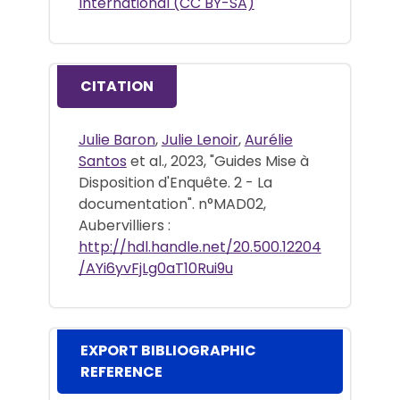
International (CC BY-SA)
CITATION
Julie Baron
,
Julie Lenoir
,
Aurélie
Santos
et al., 2023, "Guides Mise à
Disposition d'Enquête. 2 - La
documentation". n°MAD02,
Aubervilliers :
http://hdl.handle.net/20.500.12204
/AYi6yvFjLg0aT10Rui9u
EXPORT BIBLIOGRAPHIC
REFERENCE