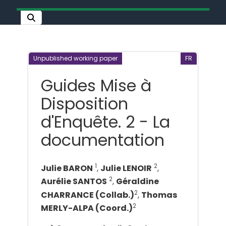
Unpublished working paper
FR
Guides Mise à
Disposition
d'Enquête. 2 - La
documentation
1
2
Julie BARON
,
Julie LENOIR
,
2
Aurélie SANTOS
,
Géraldine
2
CHARRANCE (Collab.)
,
Thomas
2
MERLY-ALPA (Coord.)