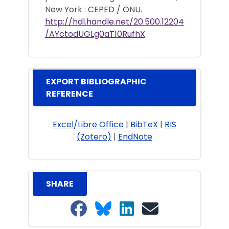
New York : CEPED / ONU.
http://hdl.handle.net/20.500.12204
/AYctodUGLg0aT10RufhX
EXPORT BIBLIOGRAPHIC
REFERENCE
Excel/Libre Office
|
BibTeX
|
RIS
(Zotero)
|
EndNote
SHARE
Share on Facebook
Share on Bluesky
Share on LinkedIn
Share on email