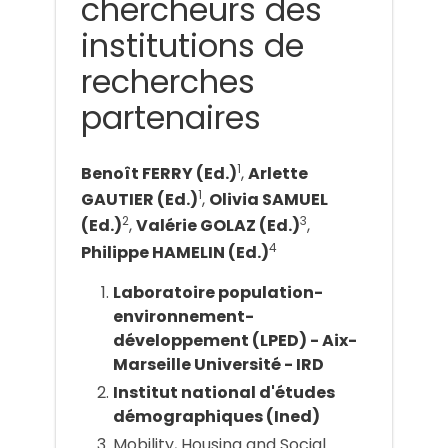
chercheurs des
institutions de
recherches
partenaires
1
Benoît FERRY (Ed.)
,
Arlette
1
GAUTIER (Ed.)
,
Olivia SAMUEL
2
3
(Ed.)
,
Valérie GOLAZ (Ed.)
,
4
Philippe HAMELIN (Ed.)
Laboratoire population-
environnement-
développement (LPED) - Aix-
Marseille Université - IRD
Institut national d'études
démographiques (Ined)
Mobility, Housing and Social