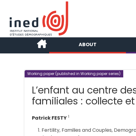
ABOUT
Working paper (published in Working paper series)
L’enfant au centre de
familiales : collecte 
1
Patrick FESTY
Fertility, Families and Couples, Demog