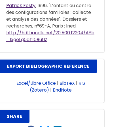
Patrick Festy
, 1996, "L’enfant au centre
des configurations familiales : collecte
et analyse des données". Dossiers et
recherches, n°69-A, Paris : Ined.
http://hdl.handle.net/20.500.12204/AYb
_lxgeLg0aT10RufIZ
EXPORT BIBLIOGRAPHIC REFERENCE
Excel/Libre Office
|
BibTeX
|
RIS
(Zotero)
|
EndNote
SHARE