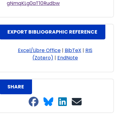
gNmqKLg0aT10Rudbw
EXPORT BIBLIOGRAPHIC REFERENCE
Excel/Libre Office
|
BibTeX
|
RIS
(Zotero)
|
EndNote
SHARE
Share on Facebook
Share on Bluesky
Share on LinkedIn
Share on email