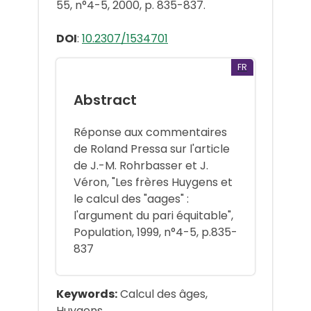
55, n°4-5, 2000, p. 835-837.
DOI
:
10.2307/1534701
FR
Abstract
Réponse aux commentaires
de Roland Pressa sur l'article
de J.-M. Rohrbasser et J.
Véron, "Les frères Huygens et
le calcul des "aages" :
l'argument du pari équitable",
Population, 1999, n°4-5, p.835-
837
Keywords:
Calcul des âges,
Huygens