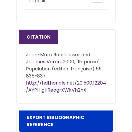
deposit
CITATION
Jean-Marc Rohrbasser and
Jacques Véron
, 2000, "Réponse",
Population (édition française) 55:
835-837.
http://hdl.handle.net/20.500.12204
/AYPHlgKReogrXWkVh2hX
EXPORT BIBLIOGRAPHIC
REFERENCE