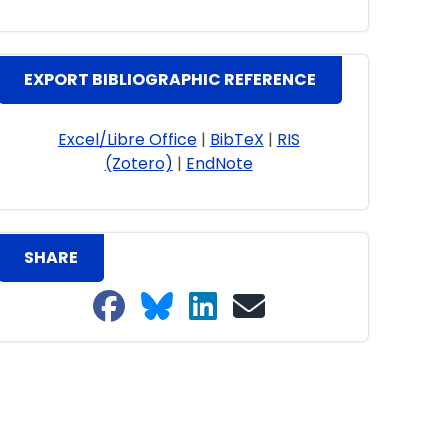
EXPORT BIBLIOGRAPHIC REFERENCE
Excel/Libre Office
|
BibTeX
|
RIS
(Zotero)
|
EndNote
SHARE
Share on Facebook
Share on Bluesky
Share on LinkedIn
Share on email