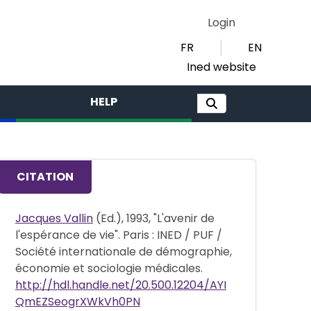
Login
FR
EN
Ined website
HELP
CITATION
Jacques Vallin
(Ed.), 1993, "L'avenir de
l'espérance de vie". Paris : INED / PUF /
Société internationale de démographie,
économie et sociologie médicales.
http://hdl.handle.net/20.500.12204/AYI
QmEZSeogrXWkVh0PN