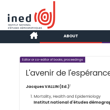
ABOUT
Editor or co-editor of books, proceedings
L'avenir de l'espéranc
1
Jacques VALLIN (Ed.)
Mortality, Health and Epidemiology
Institut national d'études démogra