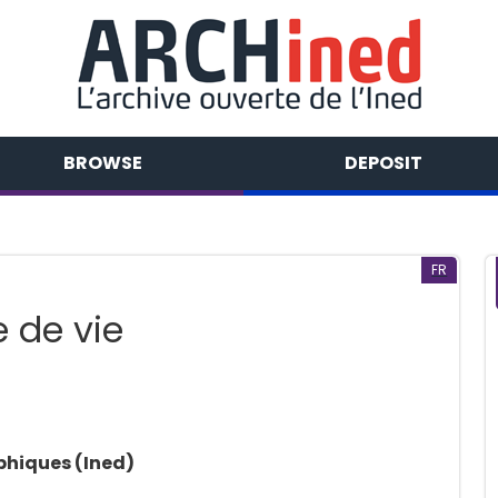
BROWSE
DEPOSIT
FR
e de vie
phiques (Ined)