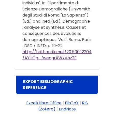
individus". In: Dipartimento di
Scienze Demografiche (Università
degli Studi di Roma "La Sapienza")
(Ed.) and Ined (Ed.), Démographie
: analyse et synthèse. Causes et
conséquences des évolutions
démographiques. Vol.1, Roma, Paris
: DSD / INED, p. 19-22.
http://hdl.handle.net/20.500.12204
/AYHOg_fweogrXWkVhz2E
EXPORT BIBLIOGRAPHIC
REFERENCE
Excel/Libre Office
|
BibTeX
|
RIS
(Zotero)
|
EndNote