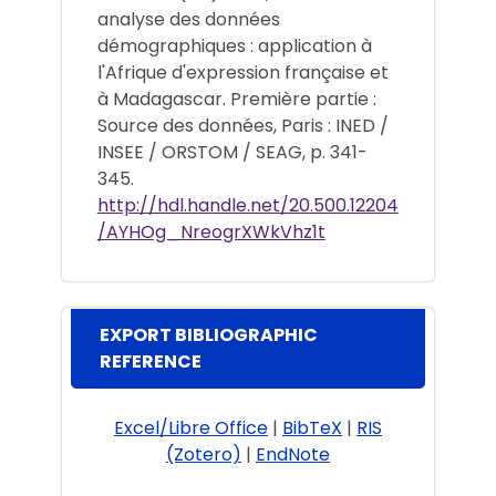
analyse des données
démographiques : application à
l'Afrique d'expression française et
à Madagascar. Première partie :
Source des données, Paris : INED /
INSEE / ORSTOM / SEAG, p. 341-
345.
http://hdl.handle.net/20.500.12204
/AYHOg_NreogrXWkVhz1t
EXPORT BIBLIOGRAPHIC
REFERENCE
Excel/Libre Office
|
BibTeX
|
RIS
(Zotero)
|
EndNote