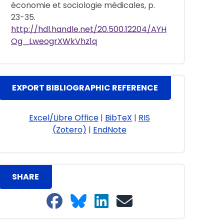
économie et sociologie médicales, p.
23-35.
http://hdl.handle.net/20.500.12204/AYH
Og_LweogrXWkVhz1q
EXPORT BIBLIOGRAPHIC REFERENCE
Excel/Libre Office
|
BibTeX
|
RIS
(Zotero)
|
EndNote
SHARE
Share on Facebook
Share on Bluesky
Share on LinkedIn
Share on email