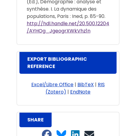
(Ed.), Démographie : analyse et
synthèse. I. La dynamique des
populations, Paris : Ined, p. 85-90.
http://hdl.handle.net/20.500.12204
/AYHOg_JgeogrXWkVhz1n
EXPORT BIBLIOGRAPHIC
REFERENCE
Excel/Libre Office
|
BibTeX
|
RIS
(Zotero)
|
EndNote
SHARE
Share on Facebook
Share on Bluesky
Share on LinkedIn
Share on email