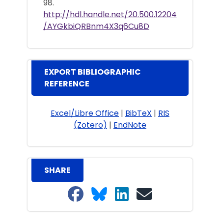
98.
http://hdl.handle.net/20.500.12204
/AYGkbiQRBnm4X3q6Cu8D
EXPORT BIBLIOGRAPHIC
REFERENCE
Excel/Libre Office
|
BibTeX
|
RIS
(Zotero)
|
EndNote
SHARE
Share on Facebook
Share on Bluesky
Share on LinkedIn
Share on email