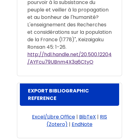
pourvoir à la subsistance du
peuple et veiller à la propagation
et au bonheur de l'humanité?
L'enseignement des Recherches
et considérations sur la population
de la France (1778)", Keizaigaku
Ronsan 45: 1-26.
http://hdl.handle.net/20.500.12204
/AYFcu79UBnm4X3q6CtyO
EXPORT BIBLIOGRAPHIC
REFERENCE
Excel/Libre Office
|
BibTeX
|
RIS
(Zotero)
|
EndNote