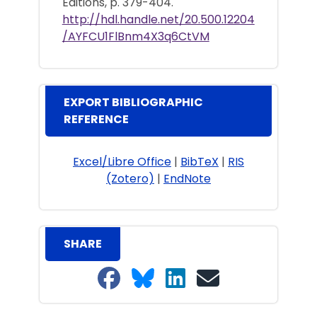
Éditions, p. 379-404.
http://hdl.handle.net/20.500.12204
/AYFCU1FlBnm4X3q6CtVM
EXPORT BIBLIOGRAPHIC
REFERENCE
Excel/Libre Office
|
BibTeX
|
RIS
(Zotero)
|
EndNote
SHARE
Share on Facebook
Share on Bluesky
Share on LinkedIn
Share on email