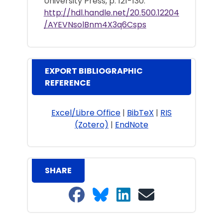
University Press, p. 121-130.
http://hdl.handle.net/20.500.12204
/AYEVNsolBnm4X3q6Csps
EXPORT BIBLIOGRAPHIC
REFERENCE
Excel/Libre Office
|
BibTeX
|
RIS
(Zotero)
|
EndNote
SHARE
Share on Facebook
Share on Bluesky
Share on LinkedIn
Share on email