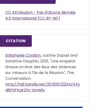
CC Attribution - Pas d'Œuvre dérivée
4.0 International (CC BY-ND)
CITATION
Stéphanie Condon
, Justine Dupuis and
Sandrine Dauphin, 2021, "Une enquête
dresse un état des lieux des violences
sur mineurs à l’île de la Réunion", The
Conversation.
http://hdl.handle.net/20.500.12204/AXy
d8PSFkgKZhr-bmN1v