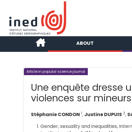
ABOUT
Article in popular science journal
Une enquête dresse un
violences sur mineurs 
1
2
Stéphanie CONDON
,
Justine DUPUIS
,
S
Gender, sexuality and inequalities, Inte