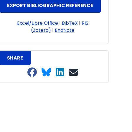
EXPORT BIBLIOGRAPHIC REFERENCE
Excel/Libre Office
|
BibTeX
|
RIS
(Zotero)
|
EndNote
SHARE
Share on Facebook
Share on Bluesky
Share on LinkedIn
Share on email