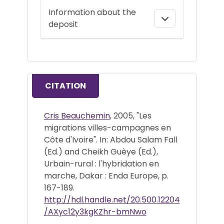
Information about the
deposit
CITATION
Cris Beauchemin
, 2005, "Les
migrations villes-campagnes en
Côte d'Ivoire". In: Abdou Salam Fall
(Ed.) and Cheikh Guèye (Ed.),
Urbain-rural : l'hybridation en
marche, Dakar : Enda Europe, p.
167-189.
http://hdl.handle.net/20.500.12204
/AXyc12y3kgKZhr-bmNwo