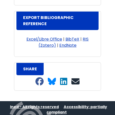
EXPORT BIBLIOGRAPHIC
REFERENCE
Excel/Libre Office
|
BibTeX
|
RIS
(Zotero)
|
EndNote
SHARE
Share on Facebook
Share on Bluesky
Share on LinkedIn
Share on email
Ined - All rights reserved
Accessibility: partially
compliant