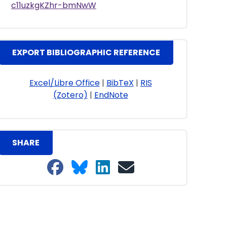
c11uzkgKZhr-bmNwW
EXPORT BIBLIOGRAPHIC REFERENCE
Excel/Libre Office
|
BibTeX
|
RIS
(Zotero)
|
EndNote
SHARE
Share on Facebook
Share on Bluesky
Share on LinkedIn
Share on email