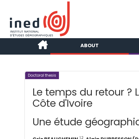
ABOUT
Doctoral thesis
Le temps du retour ? 
Côte d'Ivoire
Une étude géographi
1,2