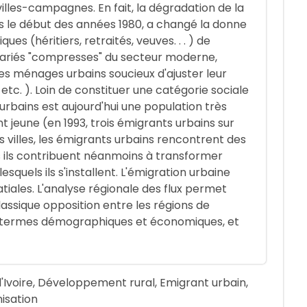
lles-campagnes. En fait, la dégradation de la
s le début des années 1980, a changé la donne
es (héritiers, retraités, veuves. . . ) de
lariés "compresses" du secteur moderne,
des ménages urbains soucieux d'ajuster leur
, etc. ). Loin de constituer une catégorie sociale
rbains est aujourd'hui une population très
t jeune (en 1993, trois émigrants urbains sur
s villes, les émigrants urbains rencontrent des
ais ils contribuent néanmoins à transformer
esquels ils s'installent. L'émigration urbaine
tiales. L'analyse régionale des flux permet
lassique opposition entre les régions de
n termes démographiques et économiques, et
Ivoire, Développement rural, Emigrant urbain,
nisation