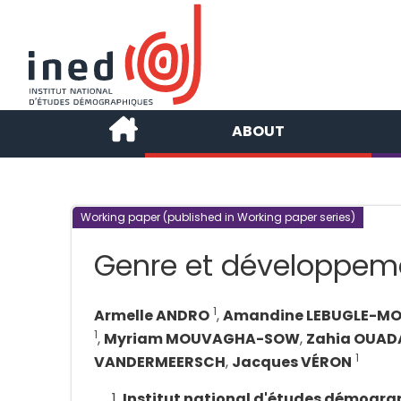
ABOUT
Working paper (published in Working paper series)
Genre et développem
1
Armelle ANDRO
,
Amandine LEBUGLE-MO
1
,
Myriam MOUVAGHA-SOW
,
Zahia OUAD
1
VANDERMEERSCH
,
Jacques VÉRON
Institut national d'études démogra