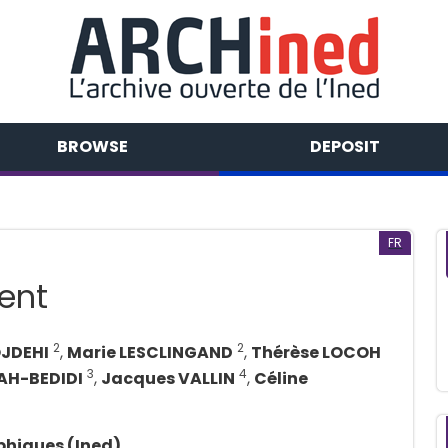
BROWSE
DEPOSIT
FR
ent
2
2
JDEHI
,
Marie LESCLINGAND
,
Thérèse LOCOH
3
4
AH-BEDIDI
,
Jacques VALLIN
,
Céline
phiques (Ined)