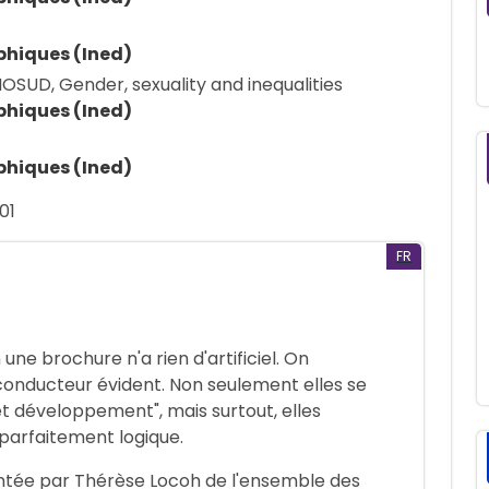
phiques (Ined)
SUD, Gender, sexuality and inequalities
phiques (Ined)
phiques (Ined)
01
FR
e brochure n'a rien d'artificiel. On
il conducteur évident. Non seulement elles se
t développement", mais surtout, elles
 parfaitement logique.
entée par Thérèse Locoh de l'ensemble des