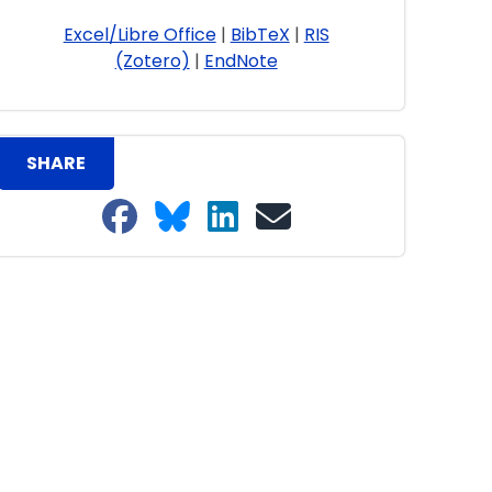
Excel/Libre Office
|
BibTeX
|
RIS
(Zotero)
|
EndNote
SHARE
Share on Facebook
Share on Bluesky
Share on LinkedIn
Share on email