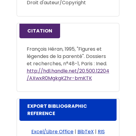
Droit d'auteur/Copyright
CITATION
François Héran, 1995, "Figures et
légendes de la parenté". Dossiers
et recherches, n°48-1, Paris : Ined.
http://hdl.handle.net/20.500.12204
/AXwxR0MgkgKZhr-bmKTK
EXPORT BIBLIOGRAPHIC
REFERENCE
Excel/Libre Office
|
BibTeX
|
RIS