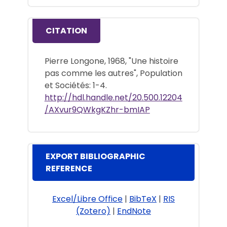
CITATION
Pierre Longone, 1968, "Une histoire
pas comme les autres", Population
et Sociétés: 1-4.
http://hdl.handle.net/20.500.12204
/AXvur9QWkgKZhr-bmIAP
EXPORT BIBLIOGRAPHIC
REFERENCE
Excel/Libre Office
|
BibTeX
|
RIS
(Zotero)
|
EndNote