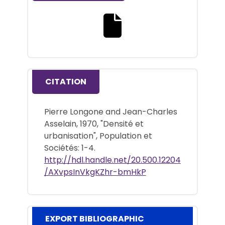
Download the full text file
CITATION
Pierre Longone and Jean-Charles
Asselain, 1970, "Densité et
urbanisation", Population et
Sociétés: 1-4.
http://hdl.handle.net/20.500.12204
/AXvpsInVkgKZhr-bmHkP
EXPORT BIBLIOGRAPHIC