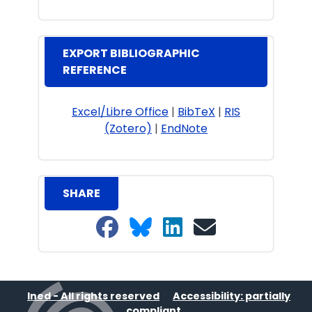
EXPORT BIBLIOGRAPHIC
REFERENCE
Excel/Libre Office
|
BibTeX
|
RIS
(Zotero)
|
EndNote
SHARE
Share on Facebook
Share on Bluesky
Share on LinkedIn
Share on email
Ined - All rights reserved
Accessibility: partially
compliant