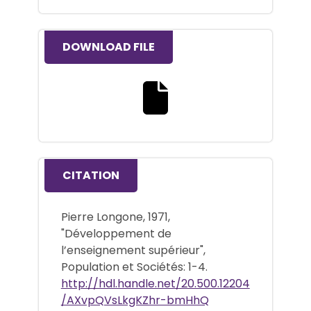
DOWNLOAD FILE
Download the full text file
CITATION
Pierre Longone, 1971,
"Développement de
l’enseignement supérieur",
Population et Sociétés: 1-4.
http://hdl.handle.net/20.500.12204
/AXvpQVsLkgKZhr-bmHhQ