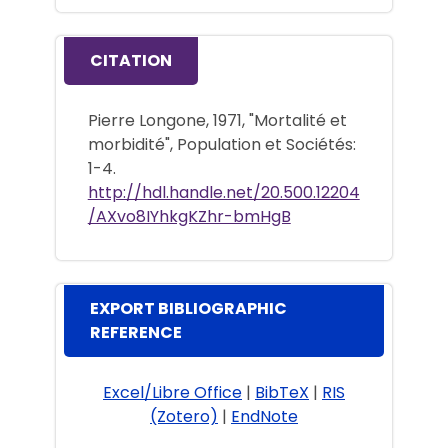
CITATION
Pierre Longone, 1971, "Mortalité et
morbidité", Population et Sociétés:
1-4.
http://hdl.handle.net/20.500.12204
/AXvo8IYhkgKZhr-bmHgB
EXPORT BIBLIOGRAPHIC
REFERENCE
Excel/Libre Office
|
BibTeX
|
RIS
(Zotero)
|
EndNote