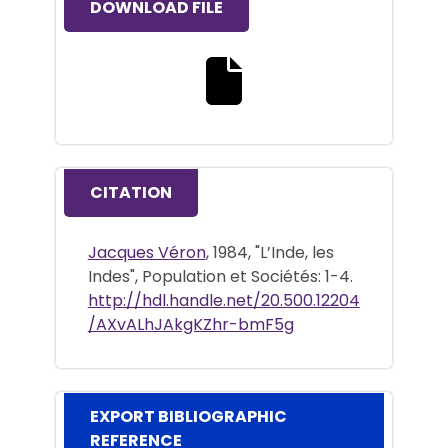
DOWNLOAD FILE
Download the full text file
CITATION
Jacques Véron
, 1984, "L’Inde, les
Indes", Population et Sociétés: 1-4.
http://hdl.handle.net/20.500.12204
/AXvALhJAkgKZhr-bmF5g
EXPORT BIBLIOGRAPHIC
REFERENCE