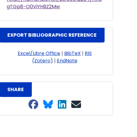
gTGp8-O0ViYH9Z2Mw
EXPORT BIBLIOGRAPHIC REFERENCE
Excel/Libre Office
|
BibTeX
|
RIS
(Zotero)
|
EndNote
SHARE
Share on Facebook
Share on Bluesky
Share on LinkedIn
Share on email