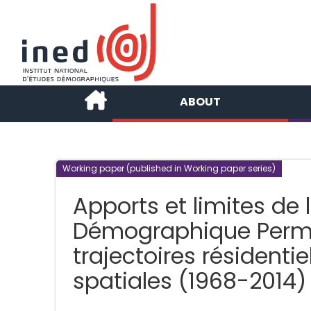
ABOUT
Working paper (published in Working paper series)
Apports et limites de l
Démographique Perma
trajectoires résidentie
spatiales (1968-2014)