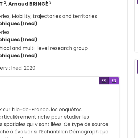
2
3
T
,
Arnaud BRINGÉ
ries, Mobility, trajectories and territories
phiques (Ined)
ories
phiques (Ined)
phical and multi-level research group
phiques (Ined)
ers : Ined, 2020
FR
EN
ur l’Ile-de-France, les enquêtes
rticulièrement riche pour étudier les
és spatiales qui y sont liées. Ce type de source
ché à évaluer si l’Echantillon Démographique