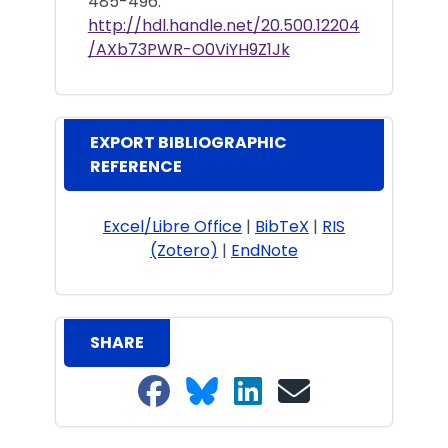
485-496.
http://hdl.handle.net/20.500.12204
/AXb73PWR-O0ViYH9Z1Jk
EXPORT BIBLIOGRAPHIC
REFERENCE
Excel/Libre Office
|
BibTeX
|
RIS
(Zotero)
|
EndNote
SHARE
Share on Facebook
Share on Bluesky
Share on LinkedIn
Share on email