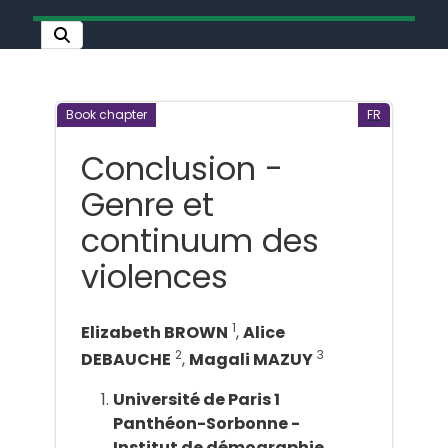
Book chapter
FR
Conclusion -
Genre et
continuum des
violences
1
Elizabeth BROWN
,
Alice
2
3
DEBAUCHE
,
Magali MAZUY
Université de Paris 1
Panthéon-Sorbonne -
Institut de démographie