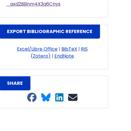
_axd2BBnm4X3q6Cnys
EXPORT BIBLIOGRAPHIC REFERENCE
Excel/Libre Office
|
BibTeX
|
RIS
(Zotero)
|
EndNote
SHARE
Share on Facebook
Share on Bluesky
Share on LinkedIn
Share on email