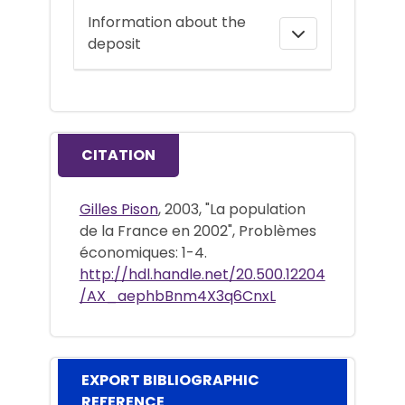
Information about the
deposit
CITATION
Gilles Pison
, 2003, "La population
de la France en 2002", Problèmes
économiques: 1-4.
http://hdl.handle.net/20.500.12204
/AX_aephbBnm4X3q6CnxL
EXPORT BIBLIOGRAPHIC
REFERENCE