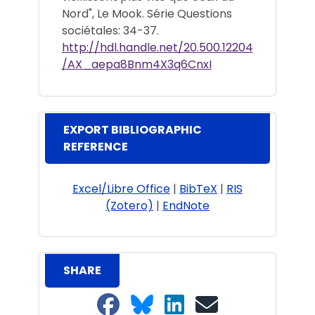
Nord", Le Mook. Série Questions
sociétales: 34-37.
http://hdl.handle.net/20.500.12204
/AX_aepa8Bnm4X3q6CnxI
EXPORT BIBLIOGRAPHIC
REFERENCE
Excel/Libre Office
|
BibTeX
|
RIS
(Zotero)
|
EndNote
SHARE
Share on Facebook
Share on Bluesky
Share on LinkedIn
Share on email