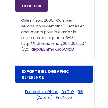
CITATION
Gilles Pison
, 2006, "Combien
serons-nous demain ?", Textes et
documents pour la classe : la
revue des enseignants: 6-13.
http://hdl.handle.net/20.500.12204
/AX_aepSEBnm4X3q6CnxD
EXPORT BIBLIOGRAPHIC
REFERENCE
Excel/Libre Office
|
BibTeX
|
RIS
(Zotero)
|
EndNote