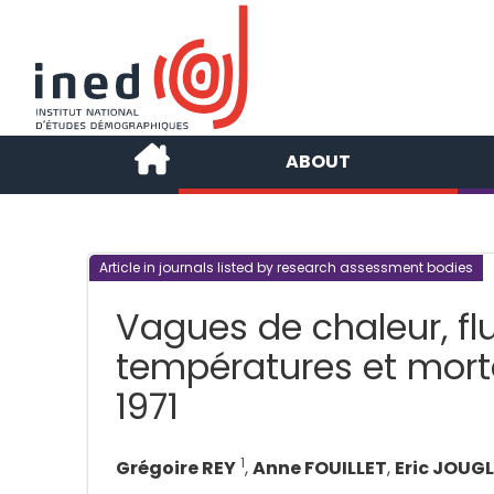
ABOUT
Article in journals listed by research assessment bodies
Vagues de chaleur, fl
températures et morta
1971
1
Grégoire REY
,
Anne FOUILLET
,
Eric JOUG