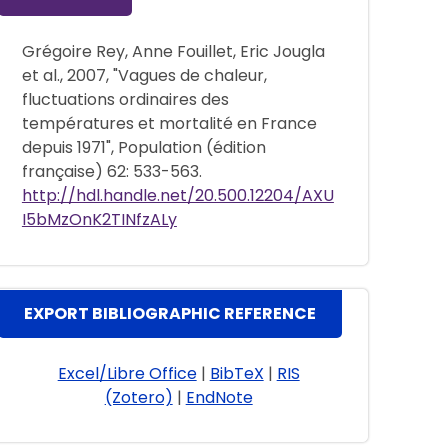
Grégoire Rey, Anne Fouillet, Eric Jougla
et al., 2007, "Vagues de chaleur,
fluctuations ordinaires des
températures et mortalité en France
depuis 1971", Population (édition
française) 62: 533-563.
http://hdl.handle.net/20.500.12204/AXU
I5bMzOnK2TINfzALy
EXPORT BIBLIOGRAPHIC REFERENCE
Excel/Libre Office
|
BibTeX
|
RIS
(Zotero)
|
EndNote