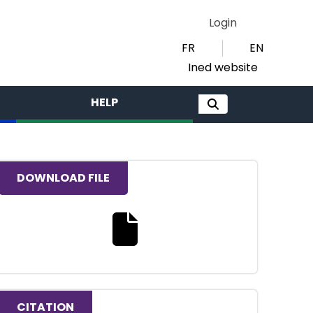
Login
FR
EN
Ined website
HELP
DOWNLOAD FILE
Download the full text file
CITATION