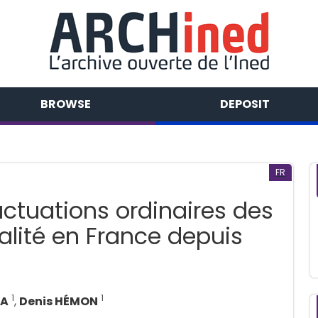
BROWSE
DEPOSIT
FR
uctuations ordinaires des
lité en France depuis
1
1
LA
,
Denis HÉMON