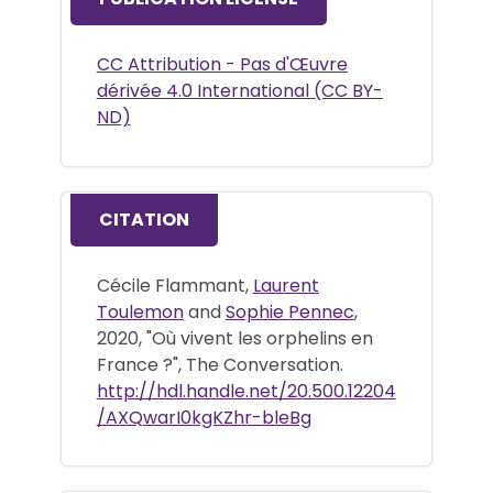
CC Attribution - Pas d'Œuvre
dérivée 4.0 International (CC BY-
ND)
CITATION
Cécile Flammant,
Laurent
Toulemon
and
Sophie Pennec
,
2020, "Où vivent les orphelins en
France ?", The Conversation.
http://hdl.handle.net/20.500.12204
/AXQwarI0kgKZhr-bleBg