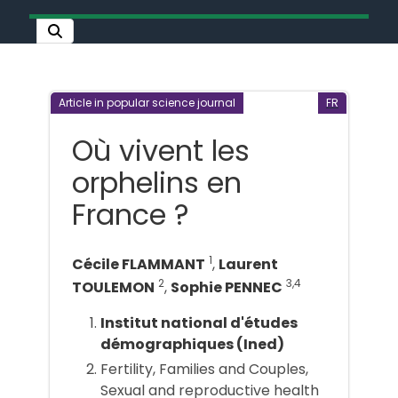
Article in popular science journal
FR
Où vivent les
orphelins en
France ?
1
Cécile FLAMMANT
,
Laurent
2
3,4
TOULEMON
,
Sophie PENNEC
Institut national d'études
démographiques (Ined)
Fertility, Families and Couples,
Sexual and reproductive health