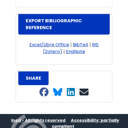
EXPORT BIBLIOGRAPHIC
REFERENCE
Excel/Libre Office
|
BibTeX
|
RIS
(Zotero)
|
EndNote
SHARE
Share on Facebook
Share on Bluesky
Share on LinkedIn
Share on email
Ined - All rights reserved
Accessibility: partially
compliant