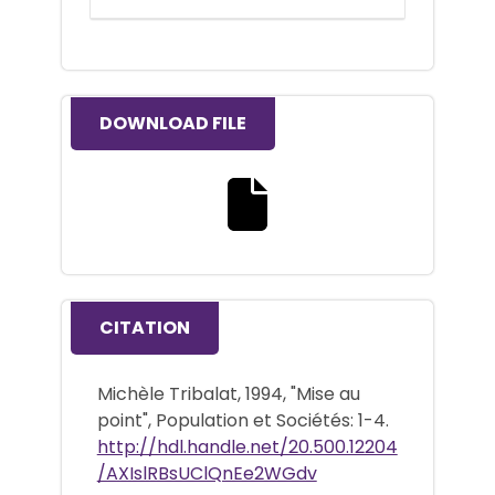
DOWNLOAD FILE
Download the full text file
CITATION
Michèle Tribalat, 1994, "Mise au
point", Population et Sociétés: 1-4.
http://hdl.handle.net/20.500.12204
/AXIslRBsUClQnEe2WGdv